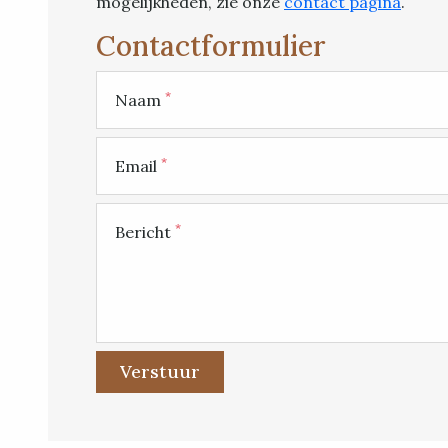
mogelijkheden, zie onze
contact pagina
.
Contactformulier
*
Naam
*
Email
*
Bericht
Verstuur