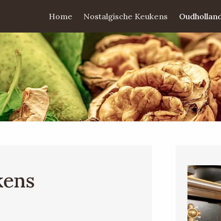
Home
Nostalgische Keukens
Oudhollan
kens