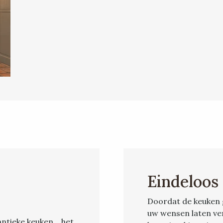
Eindeloos
Doordat de keuken 
uw wensen laten ve
antieke keuken… het